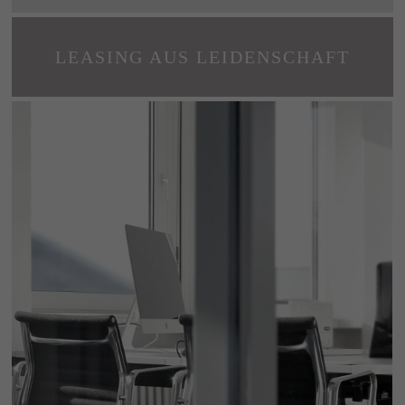
Beispiel ermittelt werden, welche Bereiche der
Website optimiert werden müssen. Es wird
mittels des Cookies eine eindeutige aber
LEASING AUS LEIDENSCHAFT
absolut anonym generierte Besucher-ID
(Google Analytics-Client-ID) gespeichert.
Name
_ga_3CGRDGXFM7
Anbieter
Google Analytics
Laufzeit
1 Minute
Dieses Cookie wird von Google Analytics
installiert. Es wird verwendet, um die Zahl der
Anfragen an den Server zu überwachen und
Zweck
bei stark besuchten Seiten ggf. zu drosseln.
Der Benutzer wird nicht persönlich identifiziert
und es werden keine personenbezogenen
Daten erfasst.