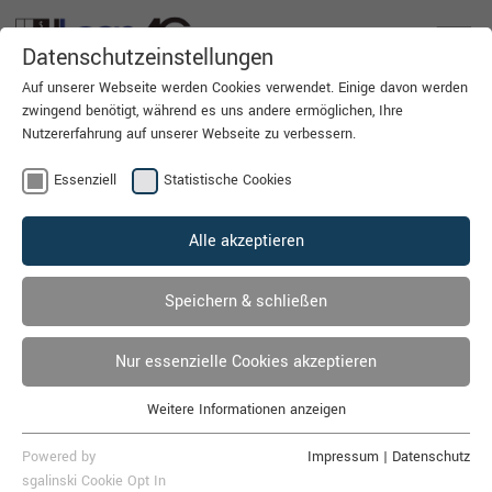
EN
Datenschutzeinstellungen
Auf unserer Webseite werden Cookies verwendet. Einige davon werden
zwingend benötigt, während es uns andere ermöglichen, Ihre
Nutzererfahrung auf unserer Webseite zu verbessern.
SITEMAP.
Essenziell
Statistische Cookies
Home
Alle akzeptieren
Unternehmen
Leasing aus Leidenschaft
Speichern & schließen
Facts
Nur essenzielle Cookies akzeptieren
Ausbildung bei der LeasAG
Weitere Informationen anzeigen
Team
Essenziell
Essenzielle Cookies werden für grundlegende Funktionen der
Powered by
Impressum
|
Datenschutz
Leistungen
Webseite benötigt. Dadurch ist gewährleistet, dass die Webseite
sgalinski Cookie Opt In