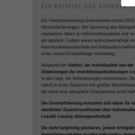
EIN BEISPIEL AUS UNSERER P
Ein Telefonmarketing-Unternehmen stand 2016
St
Herausforderungen: Die Sanierung des Bürog
St
innovativer Ideen zu Arbeitsatmosphäre und -e
zu
als geplant. Zudem waren außerplanmäßige Inve
Kommunikationstechnik und Gebäudesicherheit
eines neuen Großauftrags notwendig.
Aufgrund der
Vielfalt, der Individualität und de
Umsetzungen der Investitionsanforderungen
war
in der Lage, die Anforderungen umzusetzen. D
somit in einer Situation mit großen Wachstum
die ohne eine geeignete Finanzierung nicht hä
Die Geschäftsleitung entschied sich daher für e
sämtlicher Zusatzinvestitionen über individuell
LeasAG Leasing Aktiengesellschaft.
Die nicht langfristig planbaren, jedoch erfolgskr
Investitionsvorhaben wurden reibungslos abgewi