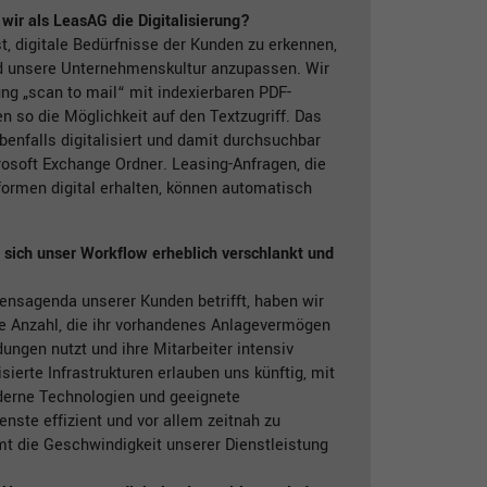
wir als LeasAG die Digitalisierung?
st, digitale Bedürfnisse der Kunden zu erkennen,
d unsere Unternehmenskultur anzupassen. Wir
ung „scan to mail“ mit indexierbaren PDF-
 so die Möglichkeit auf den Textzugriff. Das
benfalls digitalisiert und damit durchsuchbar
rosoft Exchange Ordner. Leasing-Anfragen, die
formen digital erhalten, können automatisch
t sich unser Workflow erheblich verschlankt und
ensagenda unserer Kunden betrifft, haben wir
 Anzahl, die ihr vorhandenes Anlagevermögen
ndungen nutzt und ihre Mitarbeiter intensiv
lisierte Infrastrukturen erlauben uns künftig, mit
oderne Technologien und geeignete
enste effizient und vor allem zeitnah zu
t die Geschwindigkeit unserer Dienstleistung