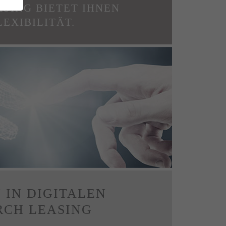
ASING BIETET IHNEN
LEXIBILITÄT.
s
s
r
r
 IN DIGITALEN
CH LEASING